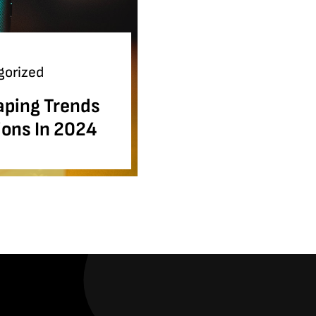
gorized
aping Trends
ions In 2024