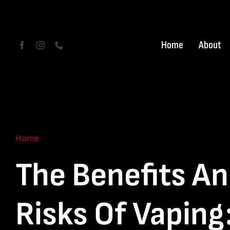
Skip
to
content
Home
About
Home
The Benefits A
Risks Of Vaping