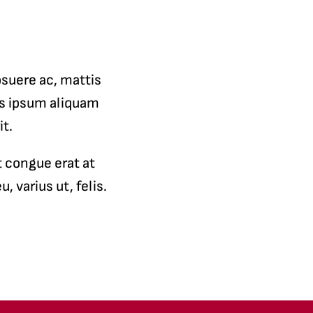
suere ac, mattis
is ipsum aliquam
it.
t congue erat at
 varius ut, felis.