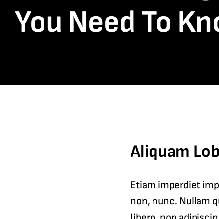
You Need To K
Aliquam Lob
Etiam imperdiet imp
non, nunc. Nullam qu
libero, non adipiscin