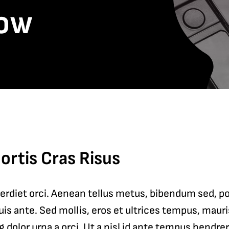
now
ortis Cras Risus
erdiet orci. Aenean tellus metus, bibendum sed, po
is ante. Sed mollis, eros et ultrices tempus, maur
g dolor urna a orci. Ut a nisl id ante tempus hendrer